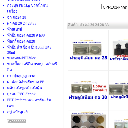
กระปุก PE 1kg ขวดน้ำมัน
เครื่อง
จุก คอ24 28
ฝา คอ 20 24 28 33
สินค้า: ฝา คอ 20 24 28 33
หัวสเปรย์
หัวปั๊มคอ24 คอ28 คอ33
ฟ๊อกกี้คอ24 คอ28
หัวปั๊มน้ำเชื่อม ปั๊ม10ml และ
30ml
ขวดหยดPET30cc
ขวดปั๊มอะคริลิค กระปุก ตลับคริ
ลิค
กระปุกสูญญากาศ
ฝาฟอยล์สำหรับขวด PE
ตลับแป้งทูเวย์ แป้งฝุ่น
ถุงหด PVC Shrink
PET Preform หลอดพรีฟอร์ม
เพท
สบู่ แป้งทูเวย์