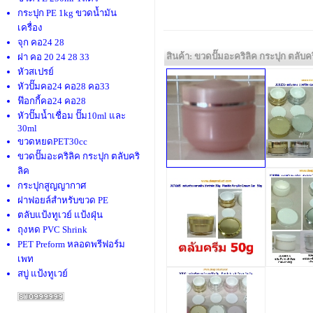
กระปุก PE 1kg ขวดน้ำมัน
เครื่อง
จุก คอ24 28
สินค้า: ขวดปั๊มอะคริลิค กระปุก ตลับคร
ฝา คอ 20 24 28 33
หัวสเปรย์
หัวปั๊มคอ24 คอ28 คอ33
ฟ๊อกกี้คอ24 คอ28
หัวปั๊มน้ำเชื่อม ปั๊ม10ml และ
30ml
ขวดหยดPET30cc
ขวดปั๊มอะคริลิค กระปุก ตลับคริ
ลิค
กระปุกสูญญากาศ
ฝาฟอยล์สำหรับขวด PE
ตลับแป้งทูเวย์ แป้งฝุ่น
ถุงหด PVC Shrink
PET Preform หลอดพรีฟอร์ม
เพท
สบู่ แป้งทูเวย์