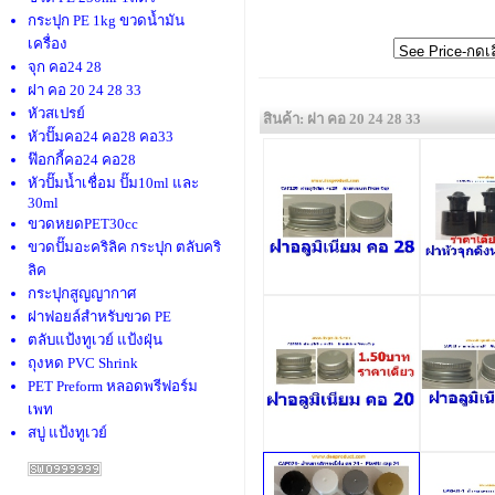
กระปุก PE 1kg ขวดน้ำมัน
เครื่อง
จุก คอ24 28
ฝา คอ 20 24 28 33
หัวสเปรย์
สินค้า: ฝา คอ 20 24 28 33
หัวปั๊มคอ24 คอ28 คอ33
ฟ๊อกกี้คอ24 คอ28
หัวปั๊มน้ำเชื่อม ปั๊ม10ml และ
30ml
ขวดหยดPET30cc
ขวดปั๊มอะคริลิค กระปุก ตลับคริ
ลิค
กระปุกสูญญากาศ
ฝาฟอยล์สำหรับขวด PE
ตลับแป้งทูเวย์ แป้งฝุ่น
ถุงหด PVC Shrink
PET Preform หลอดพรีฟอร์ม
เพท
สบู่ แป้งทูเวย์