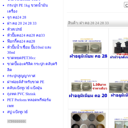
กระปุก PE 1kg ขวดน้ำมัน
เครื่อง
จุก คอ24 28
สินค้า: ฝา คอ 20 24 28 33
ฝา คอ 20 24 28 33
หัวสเปรย์
หัวปั๊มคอ24 คอ28 คอ33
ฟ๊อกกี้คอ24 คอ28
หัวปั๊มน้ำเชื่อม ปั๊ม10ml และ
30ml
ขวดหยดPET30cc
ขวดปั๊มอะคริลิค กระปุก ตลับคริ
ลิค
กระปุกสูญญากาศ
ฝาฟอยล์สำหรับขวด PE
ตลับแป้งทูเวย์ แป้งฝุ่น
ถุงหด PVC Shrink
PET Preform หลอดพรีฟอร์ม
เพท
สบู่ แป้งทูเวย์