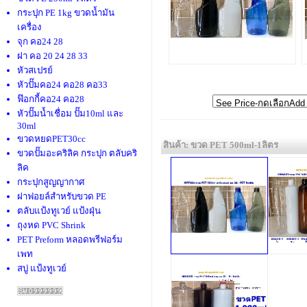
กระปุก PE 1kg ขวดน้ำมัน
เครื่อง
จุก คอ24 28
ฝา คอ 20 24 28 33
หัวสเปรย์
หัวปั๊มคอ24 คอ28 คอ33
ฟ๊อกกี้คอ24 คอ28
หัวปั๊มน้ำเชื่อม ปั๊ม10ml และ
30ml
ขวดหยดPET30cc
สินค้า: ขวด PET 500ml-1ลิตร
ขวดปั๊มอะคริลิค กระปุก ตลับคริ
ลิค
กระปุกสูญญากาศ
ฝาฟอยล์สำหรับขวด PE
ตลับแป้งทูเวย์ แป้งฝุ่น
ถุงหด PVC Shrink
PET Preform หลอดพรีฟอร์ม
เพท
สบู่ แป้งทูเวย์