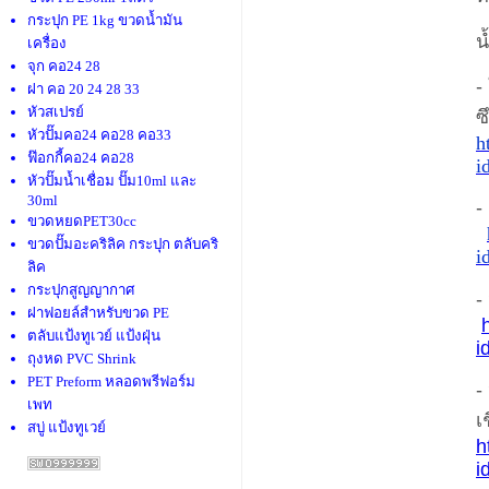
กระปุก PE 1kg ขวดน้ำมัน
น
เครื่อง
จุก คอ24 28
-
ฝา คอ 20 24 28 33
หัวสเปรย์
ซ
หัวปั๊มคอ24 คอ28 คอ33
h
ฟ๊อกกี้คอ24 คอ28
i
หัวปั๊มน้ำเชื่อม ปั๊ม10ml และ
30ml
-
ขวดหยดPET30cc
ขวดปั๊มอะคริลิค กระปุก ตลับคริ
i
ลิค
กระปุกสูญญากาศ
-
ฝาฟอยล์สำหรับขวด PE
ตลับแป้งทูเวย์ แป้งฝุ่น
i
ถุงหด PVC Shrink
PET Preform หลอดพรีฟอร์ม
-
เพท
เ
สบู่ แป้งทูเวย์
h
i